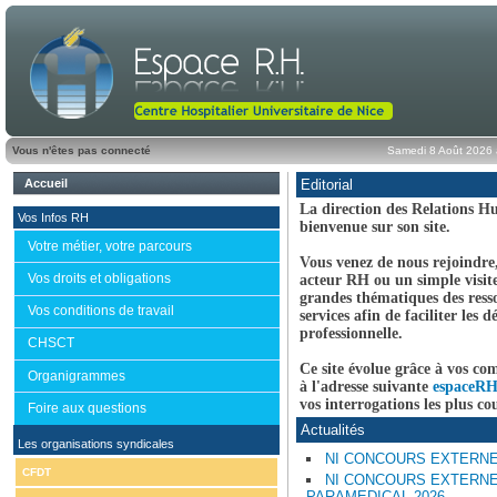
Vous n'êtes pas connecté
Samedi 8 Août 2026 
Accueil
Editorial
La direction des Relations H
Vos Infos RH
bienvenue sur son site.
Votre métier, votre parcours
Vous venez de nous rejoindre
Vos droits et obligations
acteur RH ou un simple visite
grandes thématiques des ress
Vos conditions de travail
services afin de faciliter les
professionnelle.
CHSCT
Ce site évolue grâce à vos c
Organigrammes
à l'adresse suivante
espaceR
vos interrogations les plus co
Foire aux questions
Actualités
Les organisations syndicales
NI CONCOURS EXTERNE 
CFDT
NI CONCOURS EXTERNE
PARAMEDICAL 2026