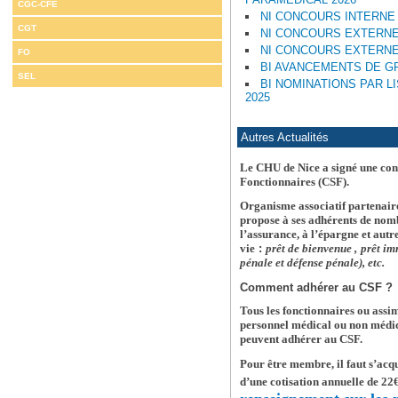
CGC-CFE
NI CONCOURS INTERNE 
CGT
NI CONCOURS EXTERNE
NI CONCOURS EXTERNE
FO
BI AVANCEMENTS DE G
SEL
BI NOMINATIONS PAR L
2025
Autres Actualités
Le CHU de Nice a signé une conv
Fonctionnaires (CSF).
Organisme associatif partenair
propose à ses adhérents de nomb
l’assurance, à l’épargne et autr
vie
:
prêt de bienvenue ,
prêt im
pénale et défense pénale), etc.
Comment adhérer au CSF ?
Tous les fonctionnaires ou assimi
personnel médical ou non médica
peuvent adhérer au CSF.
Pour être membre, il faut s’acqu
d’une cotisation annuelle de 22€