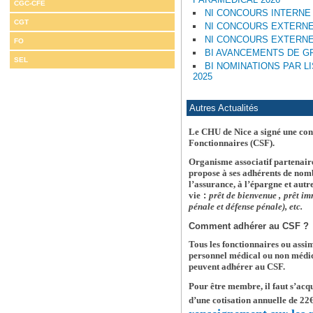
CGC-CFE
NI CONCOURS INTERNE 
CGT
NI CONCOURS EXTERNE
NI CONCOURS EXTERNE
FO
BI AVANCEMENTS DE G
SEL
BI NOMINATIONS PAR L
2025
Autres Actualités
Le CHU de Nice a signé une conv
Fonctionnaires (CSF).
Organisme associatif partenair
propose à ses adhérents de nomb
l’assurance, à l’épargne et autr
vie
:
prêt de bienvenue ,
prêt im
pénale et défense pénale), etc.
Comment adhérer au CSF ?
Tous les fonctionnaires ou assimi
personnel médical ou non médica
peuvent adhérer au CSF.
Pour être membre, il faut s’acqu
d’une cotisation annuelle de 22€