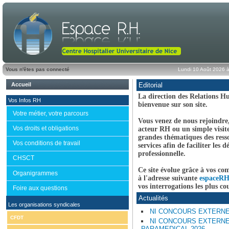
Vous n'êtes pas connecté
Lundi 10 Août 2026 à
Accueil
Editorial
La direction des Relations H
Vos Infos RH
bienvenue sur son site.
Votre métier, votre parcours
Vous venez de nous rejoindre
Vos droits et obligations
acteur RH ou un simple visite
grandes thématiques des ress
Vos conditions de travail
services afin de faciliter les
professionnelle.
CHSCT
Ce site évolue grâce à vos c
Organigrammes
à l'adresse suivante
espaceR
vos interrogations les plus co
Foire aux questions
Actualités
Les organisations syndicales
NI CONCOURS EXTERNE 
CFDT
NI CONCOURS EXTERNE
PARAMEDICAL 2026