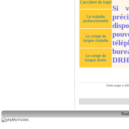
L'accident de trajet
Si v
préc
La maladie
professionnelle
disp
pouv
Le congé de
longue maladie
télé
bure
Le congé de
DRH
longue durée
Cette page a été
Real