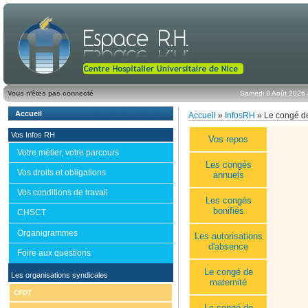
Vous n'êtes pas connecté
Samedi 8 Août 2026 
Accueil
Accueil
»
InfosRH
» Le congé d
Vos Infos RH
Vos repos
Votre métier, votre parcours
Les congés
Vos droits et obligations
annuels
Vos conditions de travail
Les congés
bonifiés
CHSCT
Organigrammes
Les autorisations
d'absence
Foire aux questions
Le congé de
Les organisations syndicales
maternité
CFDT
Le congé de