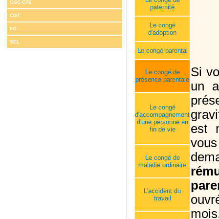
CGC-CFE
paternité
CGT
Le congé
FO
d'adoption
SEL
Le congé parental
Si vo
Le congé de
présence parentale
un a
prés
Le congé
grav
d'accompagnement
d'une personne en
est 
fin de vie
vou
dem
Le congé de
maladie ordinaire
rém
pare
L’accident du
ouvr
travail
mois